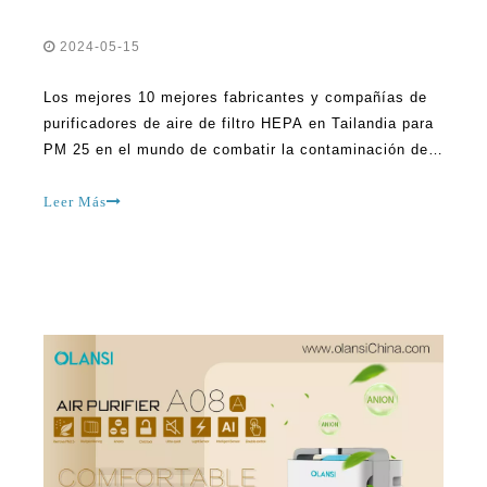
Los mejores 10 mejores fabricantes y compañías de
purificadores de aire de filtro HEPA en Tailandia para
PM 25 en el mundo de combatir la contaminación del
aire y aumentar la calidad de aire interior, los
limpiadores de aire son los guardianes esenciales. En
Leer Más
Tailandia, donde la urbanización y la automatización
generalmente resultan en obstáculos de primas de
aire,