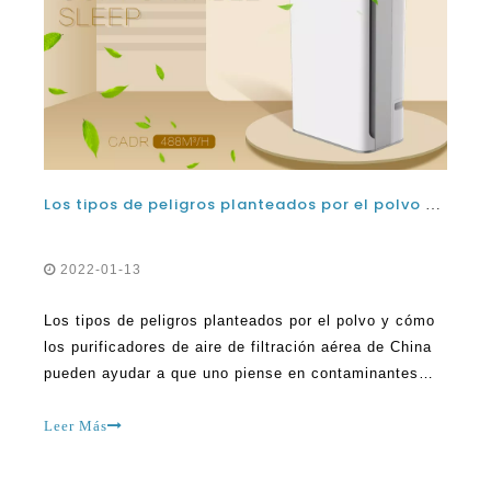
Los tipos de peligros planteados por el polvo y cómo los purificadores de aire de filtración de aire de China pueden ayudar
2022-01-13
Los tipos de peligros planteados por el polvo y cómo
los purificadores de aire de filtración aérea de China
pueden ayudar a que uno piense en contaminantes
peligrosos, el polvo rara vez viene en la parte
superior de la lista. La gente de Manu asume que las
Leer Más
pequeñas partículas de polvo no son dañinas. Sin
embargo, según la ciencia, el polvo puede causar
mucho daño. Cuándo