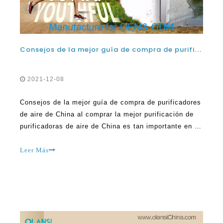
Consejos de la mejor guía de compra de purificadores de aire de China al comprar los mejores purificadores de aire de China
2021-12-08
Consejos de la mejor guía de compra de purificadores
de aire de China al comprar la mejor purificación de
purificadoras de aire de China es tan importante en el
mundo actual. Sin embargo, independientemente de
su importancia, la mayoría de las personas son muy
Leer Más
dudas al comprar el mejor purificador de aire de China
debido a los muchos modelos disponibles en el mar.