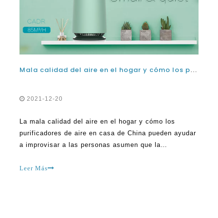
Mala calidad del aire en el hogar y cómo los purificadores de aire en casa de China pueden ayudar a mejorar
2021-12-20
La mala calidad del aire en el hogar y cómo los
purificadores de aire en casa de China pueden ayudar
a improvisar a las personas asumen que la
contaminación es solo un problema al aire libre. Esto
no puede ser más lejos de la verdad. La
Leer Más
contaminación está en todas partes, incluido el
interior. El aire al aire libre a menudo está
contaminado por muchas cosas, incluido el humo, la
liberación de máquinas.