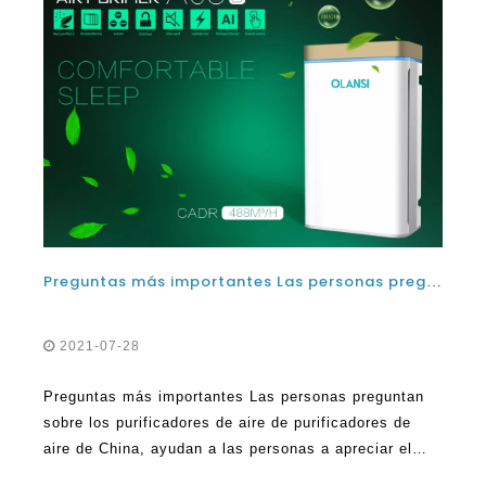
Preguntas más importantes Las personas preguntan por los purificadores de aire de China
2021-07-28
Preguntas más importantes Las personas preguntan
sobre los purificadores de aire de purificadores de
aire de China, ayudan a las personas a apreciar el
tipo de beneficios que se pueden disfrutar dentro del
hogar. La gente hace preguntas comunes mientras
Leer Más
intenta entender qué se supone que exactamente un
purificador de aire en casa debe hacer y cómo lo