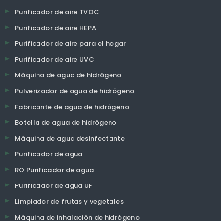
Acerca de OLANSI
OLANSI Healthcare Co., Ltd es un fabricante profesional de
purificadores de aire, agua de hidrógeno, purificador de agua,
etc. Productos de salud, más de 12 años de experiencia desde
2009 en Guangzhou, China. Fábrica de moldes de inyección
propia de 60,000 m2, fábrica de filtros propios, fábrica de
moldes propios, fábrica de ensamblaje propia! Laboratorio
profesional de 600 metros cuadrados, equipo de I + D de 30
ingenieros. Somos prefesionales en ODM, servicios OEM! 3,000
PCs por día de la capacidad de producción! ¡100% de prueba de
envejecimiento para la producción en masa! CE, CB, ROHS, SASO,
CQC, aprobación CCC y certificado ISO 9001: 2008!
OLANSI PRODUCTOS