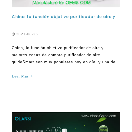
2021-08-26
China, la función objetivo purificador de aire y
mejores casas de compra purificador de aire
guideSmart son muy populares hoy en día, y una de
las cosas que se están instalando cada día es la
mejor aparatos para la purificación del aire. Mejoras
Leer Más
para el hogar es una parte importante de este
mercado hoy en día. Hay un montón de inspiración de
dife