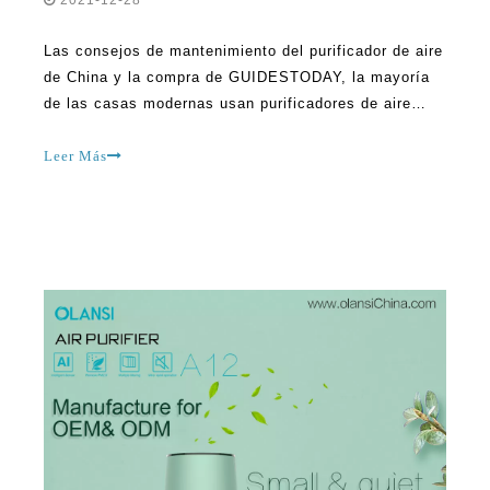
de China y la compra de GUIDESTODAY, la mayoría
de las casas modernas usan purificadores de aire
para mantener el aire interior fresco y limpio y evitar
algunas condiciones de salud graves que provienen
Leer Más
del aire contaminado. No todas las casas tienen un
purificador de aire instalado, pero muchas personas
optan por comprar el mejor aire de China.