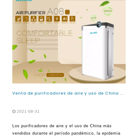
Venta de purificadores de aire y uso de China más vendidos durante el período pandémico
2021-08-31
Los purificadores de aire y el uso de China más
vendidos durante el período pandémico, la epidemia
de Coronavirus ha llevado a mucha inestabilidad y
preocupación entre los humanos. Las cosas siguen
siendo inestables. Para la mayoría de las personas,
Leer Más