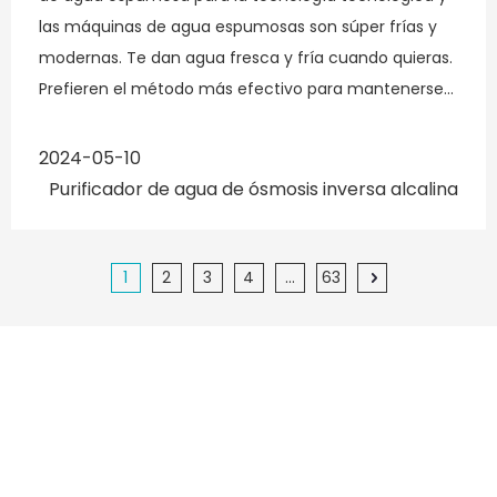
CQC, aprobación CCC y certificado ISO 9001: 2008!
OLANSI PRODUCTOS
Purificador de aire
Purificador de aire elegante
Purificador de aire PM1.0
PRIMIENTO DE AIRE PM2.5
Purificador de aire del coche
Purificador de aire de escritorio
Purificador de aire humidificador
Purificador de aire de iones negativos