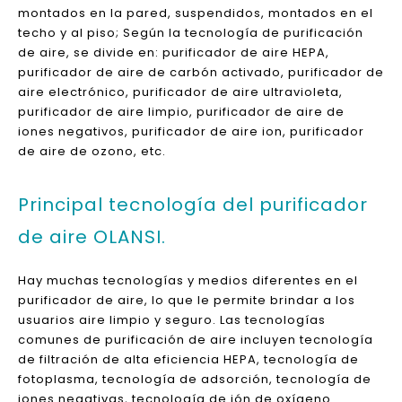
El purificador de aire OLANSI suele estar compuesto
por un sistema de filtro de aire y ventilador. Su
principio de funcionamiento es: el ventilador en la
máquina (también conocido como ventilador) circula
el aire interior, y el aire contaminado eliminará o
absorberá varios contaminantes a través del filtro en
la máquina, para lograr el propósito de limpiar y
purificar el aire. .
Los purificadores de aire son generalmente
montados en la pared, suspendidos, montados en el
techo y al piso; Según la tecnología de purificación
de aire, se divide en: purificador de aire HEPA,
purificador de aire de carbón activado, purificador de
aire electrónico, purificador de aire ultravioleta,
purificador de aire limpio, purificador de aire de
iones negativos, purificador de aire ion, purificador
de aire de ozono, etc.
Principal tecnología del purificador