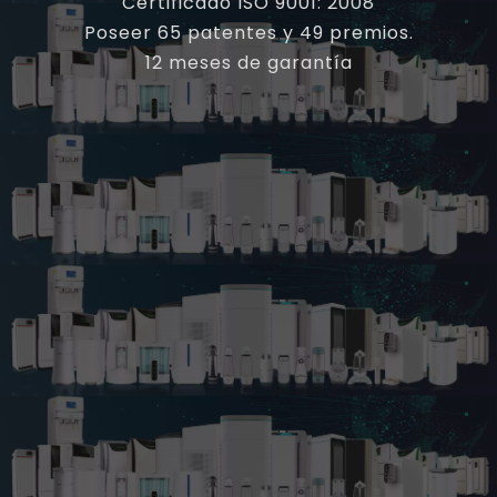
OLANSI A12A Mini
Limpiador de aire de
Partícula H13 Anti Virus
purificador de aire
Home Hepa Purifier de
OLANSI K01A HEPA con
aire UVC Purificador de
entorno tranquilo,
Preguntar
Preguntar
aire Purificador de aire
purificador de aire de
de escritorio
habitación pequeña
para alergias
12 años OEM ODM