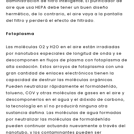
correspondiente de acuerdo con el entorno
específico (intente usar H12 y por encima de la
pantalla de filtro en el entorno fuertemente
contaminado). Además, la pantalla del filtro que no
se puede reemplazar a tiempo también es fácil de
convertir en un hotbed para la reproducción de
bacterias, lo que provoca la contaminación
secundaria. Los usuarios deben verificar o utilizar
regularmente el purificador de aire con tecnología de
administración de filtro inteligente; El purificador de
aire que usa HEPA debe tener un buen diseño
hermético, de lo contrario, el aire vaya a la pantalla
del filtro y perderá el efecto de filtrado.
Fotoplasma
Las moléculas O2 y H2O en el aire están irradiadas
por nanotubos especiales de longitud de onda y se
descomponen en flujos de plasma con fotoplasma de
alta oxidación. Estos arroyos de fotoplasma con una