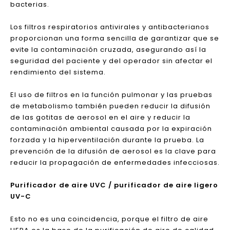
La pantalla de filtro de carbón activado tiene un
efecto considerable sobre la desodorización y la
absorción de gases nocivos; Sin embargo, para filtrar
las partículas suspendidas, es necesario usar HEPA y
otros tipos de filtros. La ventaja es segura y efectiva,
la desventaja es un alto costo de reemplazo.
Filtros respiratorios antivirales / antibacterianos
La solución más efectiva, segura y asequible para
prevenir la contaminación cruzada de virus y
bacterias.
Los filtros respiratorios antivirales y antibacterianos
proporcionan una forma sencilla de garantizar que se
evite la contaminación cruzada, asegurando así la
seguridad del paciente y del operador sin afectar el
rendimiento del sistema.
El uso de filtros en la función pulmonar y las pruebas
de metabolismo también pueden reducir la difusión
de las gotitas de aerosol en el aire y reducir la