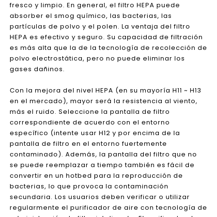
Pantalla de filtro HEPA
El aire de partículas de alta eficiencia (HEPA) es la
tecnología más popular utilizada en el purificador de
aire, y también es el método de filtración física más
estable y sin efecto secundario. La pantalla del filtro
HEPA puede absorber 99.7% 0.3 μm de partículas
suspendidas (0.3 μm es el tamaño más difícil para
filtrar), lo que hace que el aire inhalado sea más
fresco y limpio. En general, el filtro HEPA puede
absorber el smog químico, las bacterias, las
partículas de polvo y el polen. La ventaja del filtro
HEPA es efectivo y seguro. Su capacidad de filtración
es más alta que la de la tecnología de recolección de
polvo electrostática, pero no puede eliminar los
gases dañinos.
Con la mejora del nivel HEPA (en su mayoría H11 ~ H13
en el mercado), mayor será la resistencia al viento,
más el ruido. Seleccione la pantalla de filtro