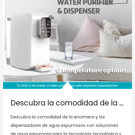
Purificador de agua de ósmosis inversa alcalina
1
2
3
4
...
63
Acerca de OLANSI
OLANSI Healthcare Co., Ltd es un fabricante profesional de
purificadores de aire, agua de hidrógeno, purificador de agua,
etc. Productos de salud, más de 12 años de experiencia desde
2009 en Guangzhou, China. Fábrica de moldes de inyección
propia de 60,000 m2, fábrica de filtros propios, fábrica de moldes
propios, fábrica de ensamblaje propia! Laboratorio profesional
de 600 metros cuadrados, equipo de I + D de 30 ingenieros.
Somos prefesionales en ODM, servicios OEM! 3,000 PCs por día
de la capacidad de producción! ¡100% de prueba de
envejecimiento para la producción en masa! CE, CB, ROHS, SASO,