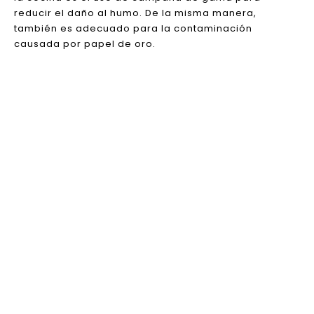
capacidad de ventilación para disminuir el daño del
humo de segunda mano es extremadamente alto, y la
velocidad de consumo de la pantalla del filtro es
extremadamente rápida, por lo que es mejor usar un
escape fuerte fan para extraer el humo de segunda
mano fuera de la habitación (es por eso que la Ley
anti-fumar razonable requiere una prohibición total
de fumar en el interior y dentro de una cierta
distancia de las puertas y las ventanas); Al igual que
la cocina es el uso de campana de gama para
reducir el daño al humo. De la misma manera,
también es adecuado para la contaminación
causada por papel de oro.
QUÉ HICIMOS
OJANI NO NEVIEDAD Y