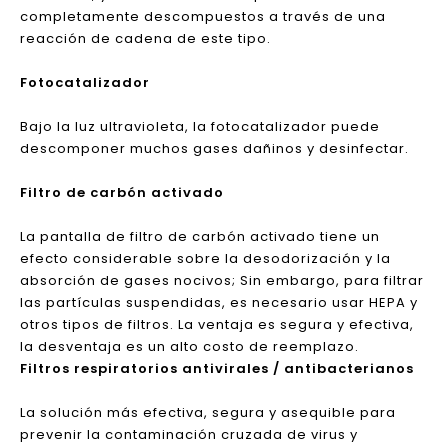
gran cantidad de enlaces electrónicos tienen la
capacidad de destruir las moléculas orgánicas.
Pueden neutralizar rápidamente el formaldehído,
tolueno, COV y otras moléculas de gases en el aire y
descomponerlos en el agua y el dióxido de carbono,
la tecnología en sí no producirá ninguna otra
sustancia dañina. Las moléculas de agua formadas
por neutralizar las moléculas de formaldehído
pueden continuar actuando nuevamente a través del
nanotubo, y los contaminantes pueden ser
completamente descompuestos a través de una
reacción de cadena de este tipo.
Fotocatalizador
Bajo la luz ultravioleta, la fotocatalizador puede
descomponer muchos gases dañinos y desinfectar.
Filtro de carbón activado