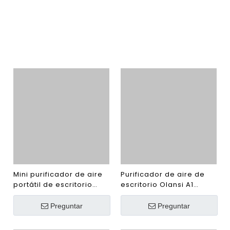
Mini purificador de aire
Purificador de aire de
portátil de escritorio
escritorio Olansi A1
Olansi A4 Pro para
Purificador de aire al
Amazon Best Seller con
por mayor de China con
Preguntar
Preguntar
luz ultravioleta y filtro
humidificador y
Hepa H13 110V y 220V
limpiador de aire de
Purificador de aire China
oficina con filtro Hepa
Factory EE. UU.
H14 de alta eficiencia
Certificado por UL
Purificador de aire de
OLANSI K05B Vehículo de
auto de entrada OLANSI
automóvil Vehículo
K05A de 360 ​​grados con
portátil 12V HEPA Home
filtro HEPA Mini Purifier
Car Purificador de aire
Preguntar
Preguntar
de aire Air Clearner y
ionizador de aire