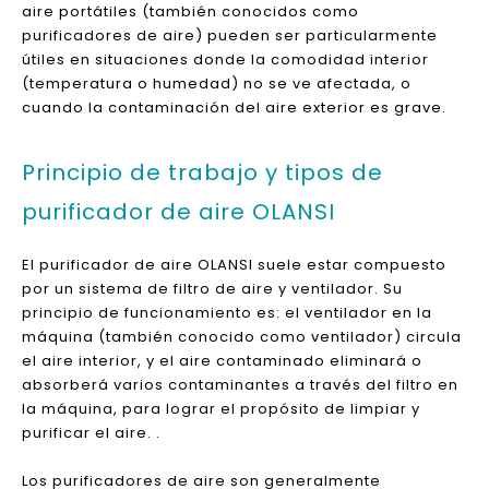
contaminantes del aire, incluidos los virus en edificios
o en espacios pequeños. El limpiador de aire o la
filtración solo no es suficiente para proteger a las
personas de la invasión de COWID-19.
El purificador de aire OLANSI está diseñado para filtrar
contaminantes o contaminantes en el aire a través de
ellos. La purificación y la filtración del aire ayudan a
reducir los contaminantes en el aire, incluidas las
partículas que contienen virus. Los purificadores de
aire portátiles (también conocidos como
purificadores de aire) pueden ser particularmente
útiles en situaciones donde la comodidad interior
(temperatura o humedad) no se ve afectada, o
cuando la contaminación del aire exterior es grave.
Principio de trabajo y tipos de
purificador de aire OLANSI