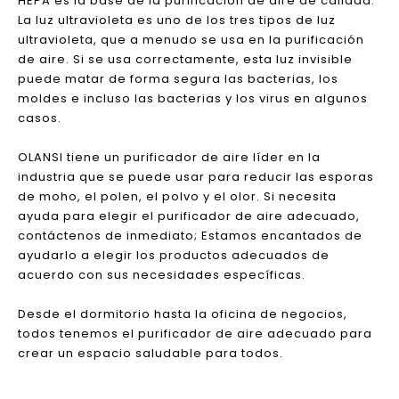
contaminación ambiental causada por la expiración
forzada y la hiperventilación durante la prueba. La
prevención de la difusión de aerosol es la clave para
reducir la propagación de enfermedades infecciosas.
Purificador de aire UVC / purificador de aire ligero
UV-C
Esto no es una coincidencia, porque el filtro de aire
HEPA es la base de la purificación de aire de calidad.
La luz ultravioleta es uno de los tres tipos de luz
ultravioleta, que a menudo se usa en la purificación
de aire. Si se usa correctamente, esta luz invisible
puede matar de forma segura las bacterias, los
moldes e incluso las bacterias y los virus en algunos
casos.
OLANSI tiene un purificador de aire líder en la
industria que se puede usar para reducir las esporas
de moho, el polen, el polvo y el olor. Si necesita