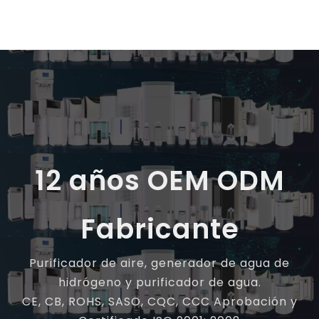
OLANSI A12B 2021
OLANSI A17A Purificador
DESKTOP UVC Purifier de
de aire lavable no
aire FILTRO HEPA
consumible lavable para
Purificador Purificador
el dormitorio en casa
Preguntar
Preguntar
de aire CE Purificador de
Escritorio de oficina
aire limpio PM2.5