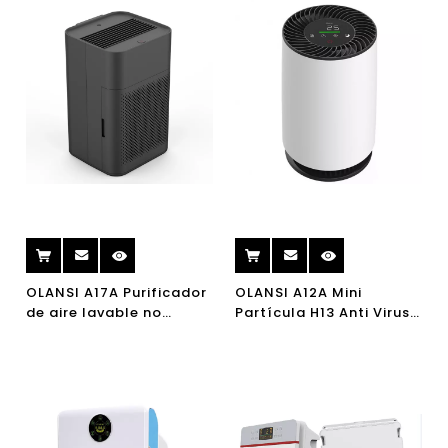
oficina con filtro Hepa
H14 de alta eficiencia
OLANSI A17A Purificador
OLANSI A12A Mini
de aire lavable no
Partícula H13 Anti Virus
consumible lavable
Home Hepa Purifier de
para el dormitorio en
aire UVC Purificador de
casa Escritorio de
aire Purificador de aire
oficina
de escritorio