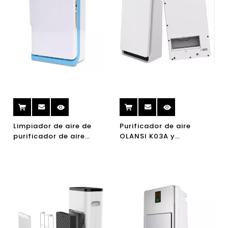
Limpiador de aire de
Purificador de aire
purificador de aire
OLANSI K03A y
OLANSI K01A HEPA con
Humidificador 3 en 1, 7
entorno tranquilo,
etapas Filtro HEPA
purificador de aire de
habitación pequeña
para alergias