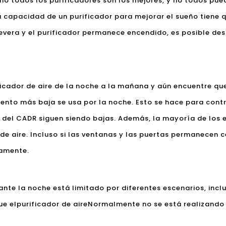
no todos los purificadores son los mejores, y no todos pue
a capacidad de un purificador para mejorar el sueño tiene q
vera y el purificador permanece encendido, es posible des
ficador de aire de la noche a la mañana y aún encuentre que
iento más baja se usa por la noche. Esto se hace para contro
or del CADR siguen siendo bajas. Además, la mayoría de los ed
 aire. Incluso si las ventanas y las puertas permanecen ce
tamente.
ante la noche está limitado por diferentes escenarios, inclu
ue el
purificador de aire
Normalmente no se está realizando