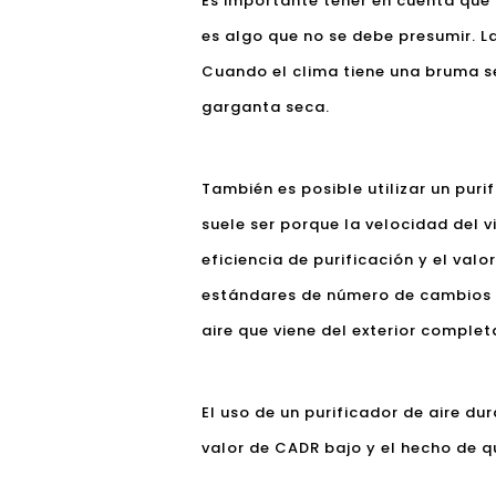
Es importante tener en cuenta que 
es algo que no se debe presumir. L
Cuando el clima tiene una bruma se
garganta seca.
También es posible utilizar un puri
suele ser porque la velocidad del v
eficiencia de purificación y el val
estándares de número de cambios de
aire que viene del exterior comple
El uso de un purificador de aire dur
valor de CADR bajo y el hecho de q