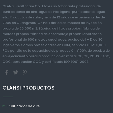
agua Ionizador
HEPA
agua
>
OLANSI Healthcare Co., Ltd es un fabricante profesional de
in
purificadores de aire, agua de hidrógeno, purificador de agua,
pur
etc. Productos de salud, más de 12 años de experiencia desde
agu
2009 en Guangzhou, China. Fábrica de moldes de inyección
propia de 60,000 m2, fábrica de filtros propios, fábrica de
moldes propios, fábrica de ensamblaje propia! Laboratorio
profesional de 600 metros cuadrados, equipo de I + D de 30
ingenieros. Somos prefesionales en ODM, servicios OEM! 3,000
PCs por día de la capacidad de producción! ¡100% de prueba de
envejecimiento para la producción en masa! CE, CB, ROHS, SASO,
CQC, aprobación CCC y certificado ISO 9001: 2008!
OLANSI PRODUCTOS
Purificador de aire