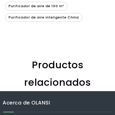
Purificador de aire de 100 m²
Purificador de aire inteligente China
Productos
relacionados
Hidrógeno agua
Purificador de aire
Pur
tarro vaso portátil
OLANSI K03A y
agua
Acerca de OLANSI
eléctrico 360 ml de
Humidificador 3 en
es
hidrógeno rico en
1, 7 etapas Filtro
Pur