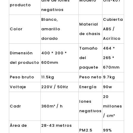
aire de iones
Modelo
Ols-k07
producto
negativos
Blanco,
Cubierta
Material
Color
amarillo
ABS /
de chasis
dorado
Acrílico
Tamaño
464 *
Dimensión
400 * 200 *
del
265 *
del producto
600mm
paquete
670mm
Peso bruto
11.5kg
Peso neto
9.7kg
Voltaje
220V / 50Hz
Energía
90w
20
Iones
Cadr
360m³ / h
millones
negativos
/ cm³
Área de
28-43 metros
PM2.5
99%