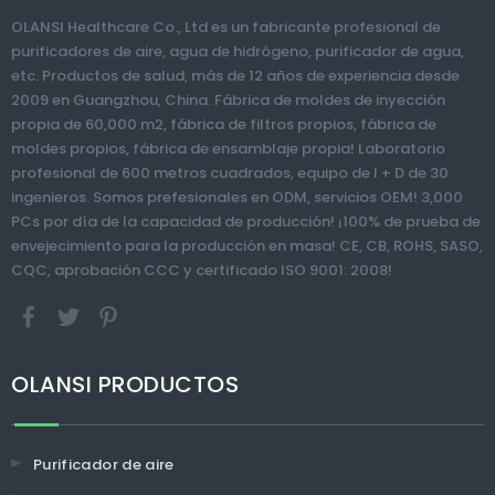
OLANSI Healthcare Co., Ltd es un fabricante profesional de
>
purificadores de aire, agua de hidrógeno, purificador de agua,
etc. Productos de salud, más de 12 años de experiencia desde
Botella de agua
Botella de agua de
2009 en Guangzhou, China. Fábrica de moldes de inyección
rica envejecimiento
hidrógeno de 800
propia de 60,000 m2, fábrica de filtros propios, fábrica de
anti-
ppb portátil con
moldes propios, fábrica de ensamblaje propia! Laboratorio
envejecimiento
función de
profesional de 600 metros cuadrados, equipo de I + D de 30
Agua de hidrógeno
humidificador
ingenieros. Somos prefesionales en ODM, servicios OEM! 3,000
activo portátil
PCs por día de la capacidad de producción! ¡100% de prueba de
envejecimiento para la producción en masa! CE, CB, ROHS, SASO,
CQC, aprobación CCC y certificado ISO 9001: 2008!
OLANSI PRODUCTOS
Purificador de aire