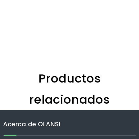
Productos
relacionados
Filt
ione
Acerca de OLANSI
purif
verd