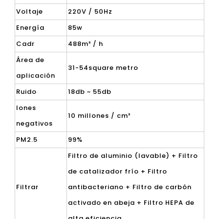
Voltaje
220V / 50Hz
Energía
85w
Cadr
488m³ / h
Área de
31-54square metro
aplicación
Ruido
18db ~ 55db
Iones
10 millones / cm³
negativos
PM2.5
99%
Filtro de aluminio (lavable) + Filtro
de catalizador frío + Filtro
Filtrar
antibacteriano + Filtro de carbón
activado en abeja + Filtro HEPA de
alta eficiencia