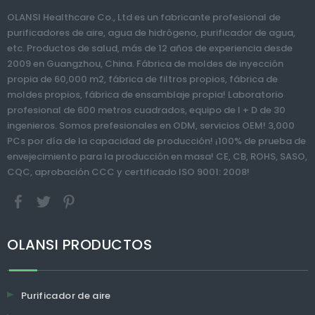
agua Filtro de
agua Ionizador
hu
OLANSI Healthcare Co., Ltd es un fabricante profesional de
ósmosis inversa
>
purificadores de aire, agua de hidrógeno, purificador de agua,
Filtro de agua
etc. Productos de salud, más de 12 años de experiencia desde
potable Máquina
2009 en Guangzhou, China. Fábrica de moldes de inyección
purificadora
propia de 60,000 m2, fábrica de filtros propios, fábrica de
moldes propios, fábrica de ensamblaje propia! Laboratorio
profesional de 600 metros cuadrados, equipo de I + D de 30
ingenieros. Somos prefesionales en ODM, servicios OEM! 3,000
PCs por día de la capacidad de producción! ¡100% de prueba de
envejecimiento para la producción en masa! CE, CB, ROHS, SASO,
CQC, aprobación CCC y certificado ISO 9001: 2008!
OLANSI PRODUCTOS
Purificador de aire