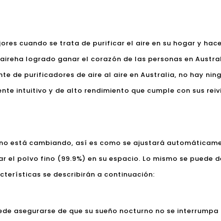
ores cuando se trata de purificar el aire en su hogar y hac
aire
ha logrado ganar el corazón de las personas en Austr
te de purificadores de aire al aire en Australia, no hay n
ente intuitivo y de alto rendimiento que cumple con sus rei
rno está cambiando, así es como se ajustará automáticamen
ar el polvo fino (99.9%) en su espacio. Lo mismo se puede 
cterísticas se describirán a continuación:
puede asegurarse de que su sueño nocturno no se interrumpa