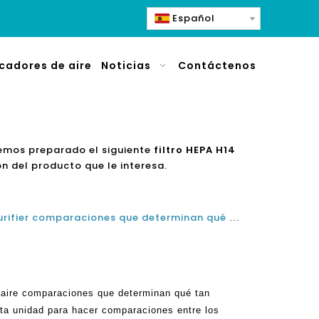
Español
icadores de aire
Noticias
Contáctenos
Hemos preparado el siguiente
filtro HEPA H14
n del producto que le interesa.
H14 True Hepa Filter Purifier Purifier comparaciones que determinan qué tan buena o mala es una unidad
e aire comparaciones que determinan qué tan
ta unidad para hacer comparaciones entre los