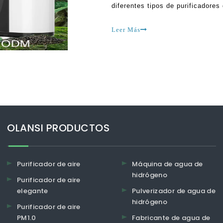
diferentes tipos de purificadores
diferencia en la funcionalidad y l
elementos reales de cómo funcion
Leer Más
OLANSI PRODUCTOS
Purificador de aire
Máquina de agua de
hidrógeno
Purificador de aire
elegante
Pulverizador de agua de
hidrógeno
Purificador de aire
PM1.0
Fabricante de agua de