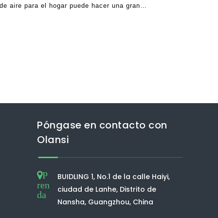
 de aire para el hogar puede hacer una gran
as características al final. Entendiendo los
a un purificador es un grano.
Póngase en contacto con
Olansi
P
BUIDLING 1, No.1 de la calle Haiyi,
ren
ciudad de Lanhe, Distrito de
da
Nansha, Guangzhou, China