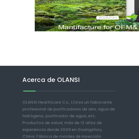
Acerca de OLANSI
OLANSI Healthcare Co., Ltd es un fabricante
profesional de purificadores de aire, agua de
hidrógeno, purificador de agua, etc.
Productos de salud, más de 12 años de
experiencia desde 2009 en Guangzhou,
China. Fábrica de moldes de inyección