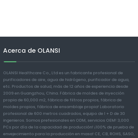
Acerca de OLANSI
OLANSI Healthcare Co., Ltd es un fabricante profesional de
purificadores de aire, agua de hidrógeno, purificador de agua,
etc. Productos de salud, más de 12 años de experiencia desde
2009 en Guangzhou, China. Fábrica de moldes de inyección
propia de 60,000 m2, fábrica de filtros propios, fábrica de
moldes propios, fábrica de ensamblaje propia! Laboratorio
profesional de 600 metros cuadrados, equipo de I + D de 30
ingenieros. Somos prefesionales en ODM, servicios OEM! 3,000
PCs por día de la capacidad de producción! ¡100% de prueba de
envejecimiento para la producción en masa! CE, CB, ROHS, SASO,