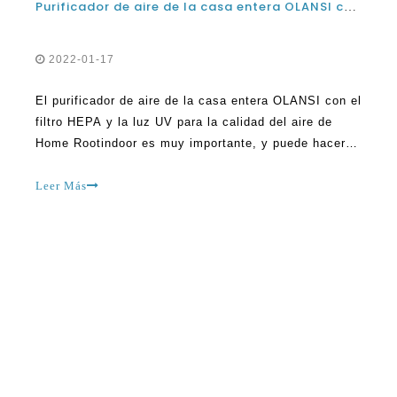
Purificador de aire de la casa entera OLANSI con filtro HEPA y luz UV para uso doméstico
2022-01-17
El purificador de aire de la casa entera OLANSI con el
filtro HEPA y la luz UV para la calidad del aire de
Home Rootindoor es muy importante, y puede hacer
una gran diferencia en lo que respecta a la salud. La
limpieza del aire dentro del hogar es importante,
Leer Más
especialmente en esta época en la que la
contaminación del aire es rampante. Cualquiera que
tenga ins