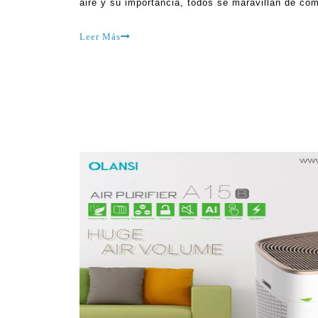
aire y su importancia, todos se maravillan de có
gadgets? Algunas de las personas más afectadas 
Respondiendo a la pregunta si China
Leer Más