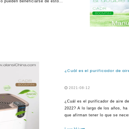
mo pueden beneficiarse de estos
son aquellas con alergias.
2021-08-12
¿Cuál es el purificador de aire 
2022? A lo largo de los años, ha
que afirman tener lo que se nece
respirar fácilmente en sus respe
múltiples solo le
Leer Más