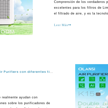
Comprensión de los verdaderos p
excelentes para los filtros de Li
el filtrado de aire, y es la tecn
Los verdaderos filtros HEPA pued
pueden limpiar el aire de una ma
Leer Más
¿Pueden realmente ayudar China H14 HEAP Air Purifiers con diferentes tipos de alergias?
e realmente ayudan con
ones sobre los purificadores de