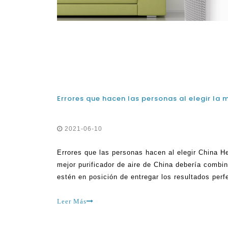
2021-06-10
Errores que las personas hacen al elegir China H
mejor purificador de aire de China debería combi
estén en posición de entregar los resultados per
muchos factores, y estos se han destacado con b
cuenta diferentes facto
Leer Más