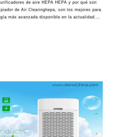
urificadores de aire HEPA HEPA y por qué son
mpiador de Air Clearinghepa, son los mejores para
ología más avanzada disponible en la actualidad.
en hacer una gran diferencia dentro del hogar, y
nera excelente. Hepa fi