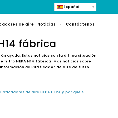
Español
icadores de aire
Noticias
Contáctenos
 H14 fábrica
arán ayuda. Estas noticias son la última situación
de filtro HEPA H14 fábrica
. Más noticias sobre
 información de
Purificador de aire de filtro
Entendiendo los verdaderos purificadores de aire HEPA HEPA y por qué son excelentes para la limpieza del aire en casa