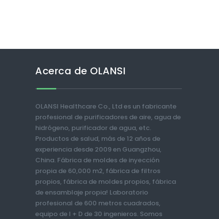
Acerca de OLANSI
OLANSI Healthcare Co., Ltd es un fabricante
profesional de purificadores de aire, agua de
hidrógeno, purificador de agua, etc.
Productos de salud, más de 12 años de
experiencia desde 2009 en Guangzhou,
China. Fábrica de moldes de inyección
propia de 60,000 m2, fábrica de filtros
propios, fábrica de moldes propios, fábrica
de ensamblaje propia! Laboratorio
profesional de 600 metros cuadrados,
equipo de I + D de 30 ingenieros. Somos