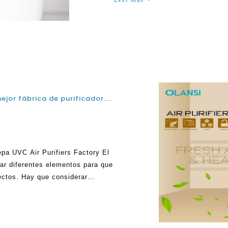
Errores que hacen las personas al elegir la mejor fábrica de purificadores de aire de la Hepa UVC de China
epa UVC Air Purifiers Factory El
nar diferentes elementos para que
fectos. Hay que considerar
astante claridad. Teniendo en