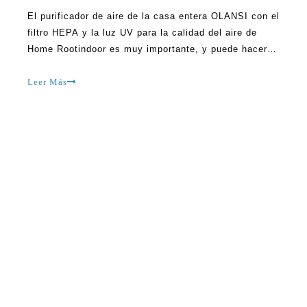
El purificador de aire de la casa entera OLANSI con el
filtro HEPA y la luz UV para la calidad del aire de
Home Rootindoor es muy importante, y puede hacer
una gran diferencia en lo que respecta a la salud. La
limpieza del aire dentro del hogar es importante,
Leer Más
especialmente en esta época en la que la
contaminación del aire es rampante. Cualquiera que
tenga ins