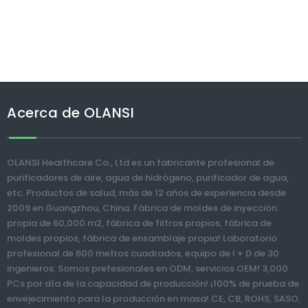
Acerca de OLANSI
OLANSI Healthcare Co., Ltd es un fabricante profesional de
purificadores de aire, agua de hidrógeno, purificador de agua,
etc. Productos de salud, más de 12 años de experiencia desde
2009 en Guangzhou, China. Fábrica de moldes de inyección
propia de 60,000 m2, fábrica de filtros propios, fábrica de
moldes propios, fábrica de ensamblaje propia! Laboratorio
profesional de 600 metros cuadrados, equipo de I + D de 30
ingenieros. Somos prefesionales en ODM, servicios OEM! 3,000
PCs por día de la capacidad de producción! ¡100% de prueba de
envejecimiento para la producción en masa! CE, CB, ROHS, SASO,