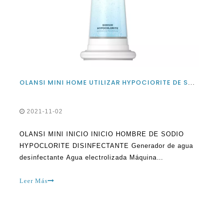
OLANSI MINI HOME UTILIZAR HYPOCIORITE DE SODIO Generador de agua desinfectante Agua electrolizada Máquina desinfectante de agua para desinfección de limpieza
2021-11-02
OLANSI MINI INICIO INICIO HOMBRE DE SODIO
HYPOCLORITE DISINFECTANTE Generador de agua
desinfectante Agua electrolizada Máquina
desinfectante para la limpieza La desinfección El
agua electrolizada ha realizado en las últimas
Leer Más
décadas obtuvo popularidad y amplias aplicaciones en
la salud, la industria alimentaria y el sector
ambiental. Con un aumento de SA