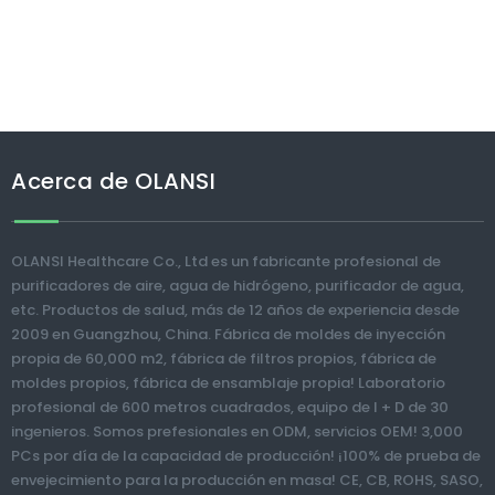
Acerca de OLANSI
OLANSI Healthcare Co., Ltd es un fabricante profesional de
purificadores de aire, agua de hidrógeno, purificador de agua,
etc. Productos de salud, más de 12 años de experiencia desde
2009 en Guangzhou, China. Fábrica de moldes de inyección
propia de 60,000 m2, fábrica de filtros propios, fábrica de
moldes propios, fábrica de ensamblaje propia! Laboratorio
profesional de 600 metros cuadrados, equipo de I + D de 30
ingenieros. Somos prefesionales en ODM, servicios OEM! 3,000
PCs por día de la capacidad de producción! ¡100% de prueba de
envejecimiento para la producción en masa! CE, CB, ROHS, SASO,