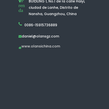
P
BUIDLING 1, No.1 de la calle Haiyi,
ren
ciudad de Lanhe, Distrito de
da
Nansha, Guangzhou, China
0086-15915736889
daniel@olansgz.com

www.olansichina.com
