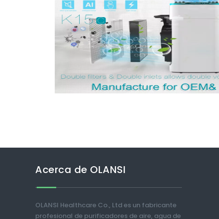
Acerca de OLANSI
OLANSI Healthcare Co., Ltd es un fabricante
profesional de purificadores de aire, agua de