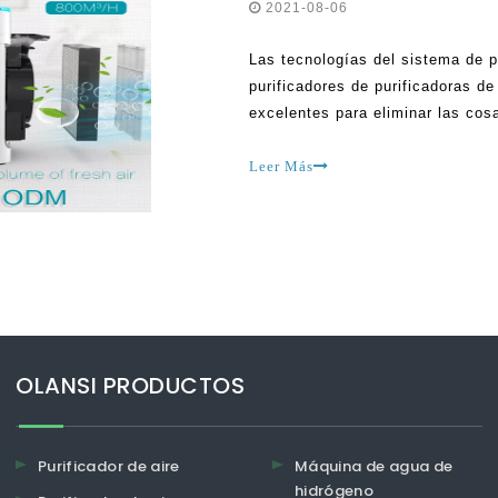
2021-08-06
Las tecnologías del sistema de pu
purificadores de purificadoras de
excelentes para eliminar las cosa
moldes, polen, virus, bacterias,
contaminantes y polvo. Allí ha
Leer Más
OLANSI PRODUCTOS
Purificador de aire
Máquina de agua de
hidrógeno