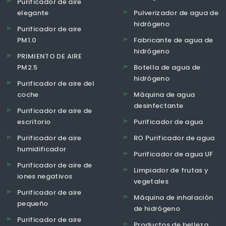
Purificador de aire
elegante
Pulverizador de agua de
hidrógeno
Purificador de aire
PM1.0
Fabricante de agua de
hidrógeno
PRIMIENTO DE AIRE
PM2.5
Botella de agua de
hidrógeno
Purificador de aire del
coche
Máquina de agua
desinfectante
Purificador de aire de
escritorio
Purificador de agua
Purificador de aire
RO Purificador de agua
humidificador
Purificador de agua UF
Purificador de aire de
Limpiador de frutas y
iones negativos
vegetales
Purificador de aire
Máquina de inhalación
pequeño
de hidrógeno
Purificador de aire
Productos de belleza