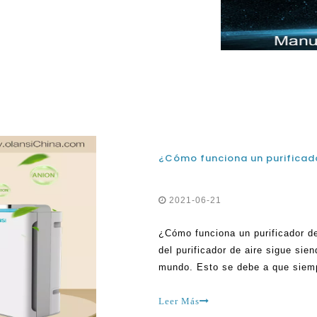
tales dispositivos tienen una
or hacer la compra con ingenio
¿Cómo funciona un purificado
2021-06-21
¿Cómo funciona un purificador de
del purificador de aire sigue si
mundo. Esto se debe a que siemp
eliminar el polvo en sus hogares
purificador de aire de China cont
Leer Más