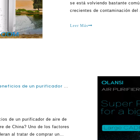
se está volviendo bastante comú
crecientes de contaminación del a
rampante en todas las áreas, inc
contaminación se produce desde 
Leer Más
casas pueden ser MOR.
¿Cuáles son las mejores características y beneficios de un purificador de aire de los principales proveedores de purificadores de aire de China?
ios de un purificador de aire de
ire de China? Uno de los factores
eran al tratar de comprar un