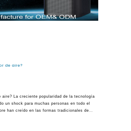
r de aire?
 aire? La creciente popularidad de la tecnología
endo un shock para muchas personas en todo el
re han creído en las formas tradicionales de
 y espacios oficiales. La verdad es que un
inuará