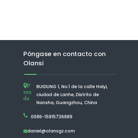
Póngase en contacto con
Olansi
P
BUIDLING 1, No.1 de la calle Haiyi,
ren
ciudad de Lanhe, Distrito de
da
Nansha, Guangzhou, China
0086-15915736889
daniel@olansgz.com
