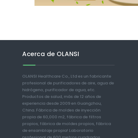
Acerca de OLANSI
OLANSI Healthcare Co., Ltd es un fabricante
profesional de purificadores de aire, agua de
hidrógeno, purificador de agua, etc.
Productos de salud, más de 12 años de
experiencia desde 2009 en Guangzhou,
China. Fábrica de moldes de inyección
propia de 60,000 m2, fábrica de filtros
propios, fábrica de moldes propios, fábrica
de ensamblaje propia! Laboratorio
profesional de 600 metros cuadrados,