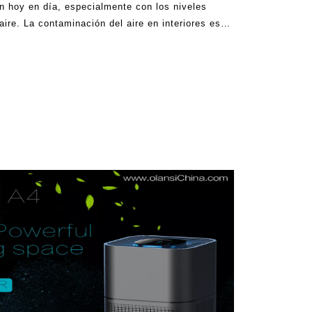
n hoy en día, especialmente con los niveles
ire. La contaminación del aire en interiores es
luidos los asentamientos rurales. La
diferentes fuentes. Mientras que algunas áreas y