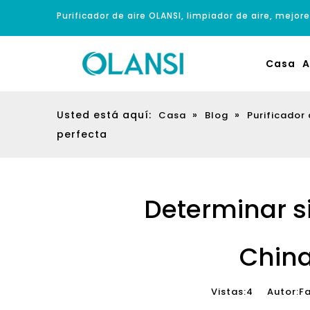
Purificador de aire OLANSI, limpiador de aire, mejore
Casa
A
Usted está aquí:
»
»
Casa
Blog
Purificador 
perfecta
Determinar si
China
Vistas:
4
Autor:Fab