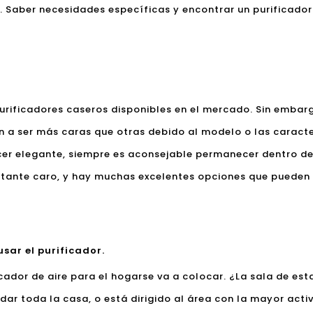
o. Saber necesidades específicas y encontrar un purificador
urificadores caseros disponibles en el mercado. Sin embar
n a ser más caras que otras debido al modelo o las caracter
cer elegante, siempre es aconsejable permanecer dentro de
stante caro, y hay muchas excelentes opciones que pueden e
sar el purificador.
icador de aire para el hogar
se va a colocar. ¿La sala de est
dar toda la casa, o está dirigido al área con la mayor act