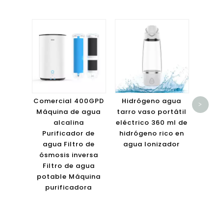
Filt
ione
purif
Comercial 400GPD
Hidrógeno agua
>
verd
Máquina de agua
tarro vaso portátil
alcalina
eléctrico 360 ml de
Purificador de
hidrógeno rico en
agua Filtro de
agua Ionizador
ósmosis inversa
Filtro de agua
potable Máquina
purificadora