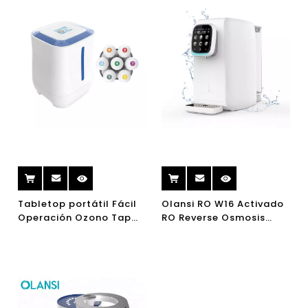
Tabletop portátil Fácil
Olansi RO W16 Activado
Operación Ozono Tap
RO Reverse Osmosis
Purificador de agua de
Osmosis Dispensador de
infrarrojos sin
agua purificador de
electricidad
agua caliente
purificador de agua