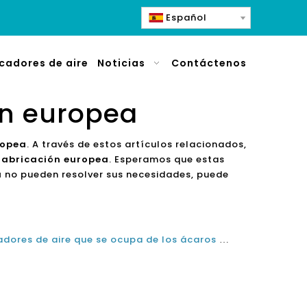
Español
icadores de aire
Noticias
Contáctenos
ón europea
ropea
. A través de estos artículos relacionados,
 fabricación europea
. Esperamos que estas
a
no pueden resolver sus necesidades, puede
Fabricante alemán de purificadores de aire que se ocupa de los ácaros del polvo, la caspa de las mascotas y las esporas de moho.