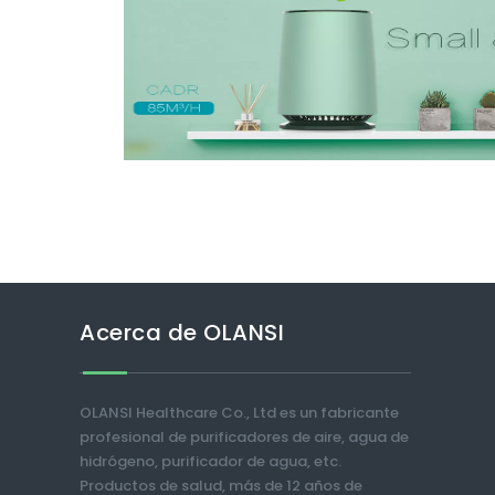
Acerca de OLANSI
OLANSI Healthcare Co., Ltd es un fabricante
profesional de purificadores de aire, agua de
hidrógeno, purificador de agua, etc.
Productos de salud, más de 12 años de