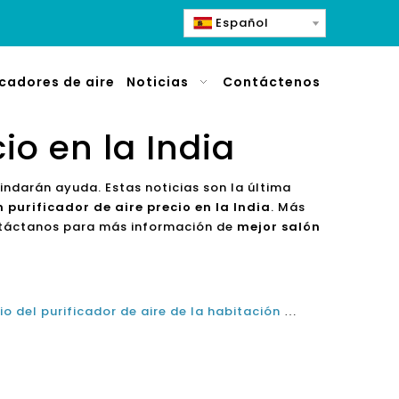
Español
icadores de aire
Noticias
Contáctenos
io en la India
brindarán ayuda. Estas noticias son la última
 purificador de aire precio en la India
. Más
ontáctanos para más información de
mejor salón
¿Qué determina el mejor precio del purificador de aire de la habitación en 2021 y 2022?