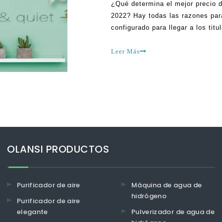
¿Qué determina el mejor precio de
2022? Hay todas las razones para
configurado para llegar a los ti
importantes, dado cómo la gente
conseguir un
Leer Más
OLANSI PRODUCTOS
Purificador de aire
Máquina de agua de
hidrógeno
Purificador de aire
elegante
Pulverizador de agua de