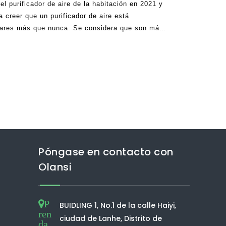
l purificador de aire de la habitación en 2021 y
 creer que un purificador de aire está
tulares más que nunca. Se considera que son más
 está buscando cómo limpiar su aire. Si planeas
Póngase en contacto con
Olansi
P
BUIDLING 1, No.1 de la calle Haiyi,
ren
ciudad de Lanhe, Distrito de
da