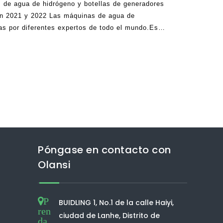
de agua de hidrógeno y botellas de generadores
en 2021 y 2022 Las máquinas de agua de
as por diferentes expertos de todo el mundo.Esto
nar algunos beneficios maravillosos una vez que
os podrían
Póngase en contacto con
Olansi
P
BUIDLING 1, No.1 de la calle Haiyi,
ren
ciudad de Lanhe, Distrito de
da