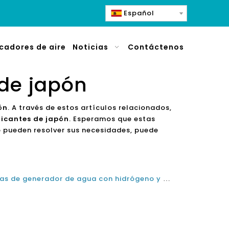
Español
icadores de aire
Noticias
Contáctenos
 de japón
ón
. A través de estos artículos relacionados,
ricantes de japón
. Esperamos que estas
 pueden resolver sus necesidades, puede
Las mejores marcas de botellas de generador de agua con hidrógeno y máquinas de agua con hidrógeno en Japón en 2021 y 2022