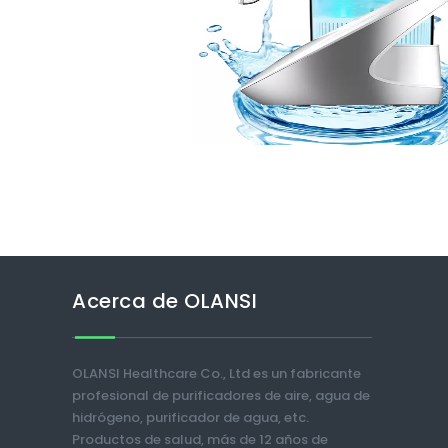
Acerca de OLANSI
OLANSI Healthcare Co., Ltd es un fabricante
profesional de purificadores de aire, agua de
hidrógeno, purificador de agua, etc.
Productos de salud, más de 12 años de