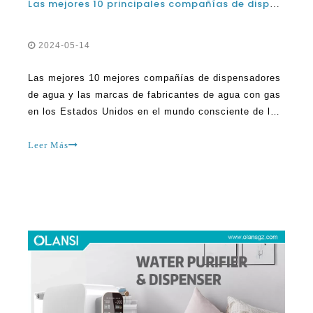
Las mejores 10 mejores compañías de dispensadores
de agua y las marcas de fabricantes de agua con gas
en los Estados Unidos en el mundo consciente de la
salud de hoy, la demanda de agua brillante ha
aumentado y, con ella, ha aumentado la popularidad
Leer Más
de los dispensadores de agua espumosos. Estos
gadgets avanzados suministran un método sin
problemas