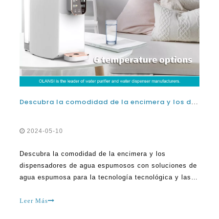
Descubra la comodidad de la encimera y los dispensadores de agua espumosos con soluciones de agua con gas para compañías tecnológicas
2024-05-10
Descubra la comodidad de la encimera y los
dispensadores de agua espumosos con soluciones de
agua espumosa para la tecnología tecnológica y las
máquinas de agua espumosas son súper frías y
modernas. Te dan agua fresca y fría cuando quieras.
Leer Más
Prefieren el método más efectivo para mantenerse
hidratado porque el