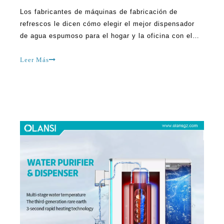
de agua espumoso para el hogar y la oficina con el
mundo del mundo del refresco del hogar, donde el
placer esencial de el agua con gas se transforma en
Leer Más
una opción de vida sin problemas y duraderos. En el
agitado globo de hoy, teniendo yo