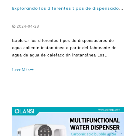
2024-04-28
Explorar los diferentes tipos de dispensadores de
agua caliente instantánea a partir del fabricante de
agua de agua de calefacción instantánea Los
dispensadores de agua caliente es una conveniencia
moderna que lleva agua caliente a sus dedos de la
Leer Más
mano de manera rápida y eficiente. Son perfectos
para hacer té, café, fideos instantáneos y otros
calientes