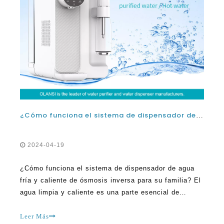
¿Cómo funciona el sistema de dispensador de agua fría y caliente de ósmosis inversa para su familia?
2024-04-19
¿Cómo funciona el sistema de dispensador de agua
fría y caliente de ósmosis inversa para su familia? El
agua limpia y caliente es una parte esencial de
nuestra vida cotidiana. Ya sea para beber, cocinar o
limpiar, tener acceso a agua limpia y caliente es
Leer Más
crucial. Una tecnología que ha revolucionado la forma
en que