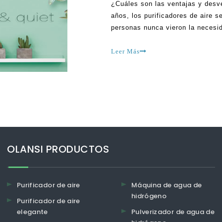
¿Cuáles son las ventajas y desve
años, los purificadores de aire s
personas nunca vieron la necesid
hogares. Por ejemplo, puede enco
hospitales, escuelas o algún otro 
Leer Más
OLANSI PRODUCTOS
Purificador de aire
Máquina de agua de
hidrógeno
Purificador de aire
elegante
Pulverizador de agua de