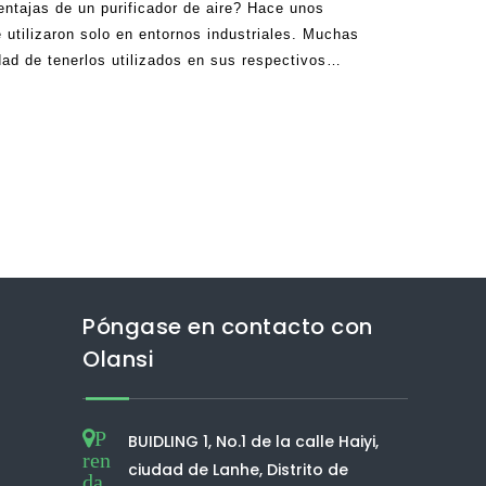
ntajas de un purificador de aire? Hace unos
e utilizaron solo en entornos industriales. Muchas
ad de tenerlos utilizados en sus respectivos
ntrar un purificador de aire de China en
oficial.
Póngase en contacto con
Olansi
P
BUIDLING 1, No.1 de la calle Haiyi,
ren
ciudad de Lanhe, Distrito de
da