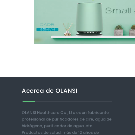
Acerca de OLANSI
OLANSI Healthcare Co., Ltd es un fabricante
profesional de purificadores de aire, agua de
hidrógeno, purificador de agua, etc.
Productos de salud, más de 12 años de