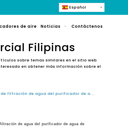
Español
icadores de aire
Noticias
Contáctenos
cial Filipinas
ículos sobre temas similares en el sitio web
interesado en obtener más información sobre el
Cómo elegir el mejor sistema de filtración de agua del purificador de agua de ósmosis inversa alcalina en Filipinas
iltración de agua del purificador de agua de