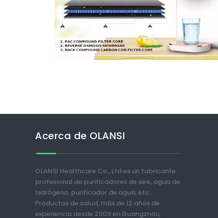
Acerca de OLANSI
OLANSI Healthcare Co., Ltd es un fabricante
profesional de purificadores de aire, agua de
hidrógeno, purificador de agua, etc.
Productos de salud, más de 12 años de
experiencia desde 2009 en Guangzhou,