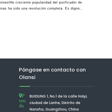
pinestHe creciente popularidad del purificador de
inas ha sido una revolución completa. Es digno
, muchas personas patearon contra este tecnolog.
Póngase en contacto con
Olansi
P
BUIDLING 1, No.1 de la calle Haiyi,
ren
ciudad de Lanhe, Distrito de
da
Nansha, Guangzhou, China