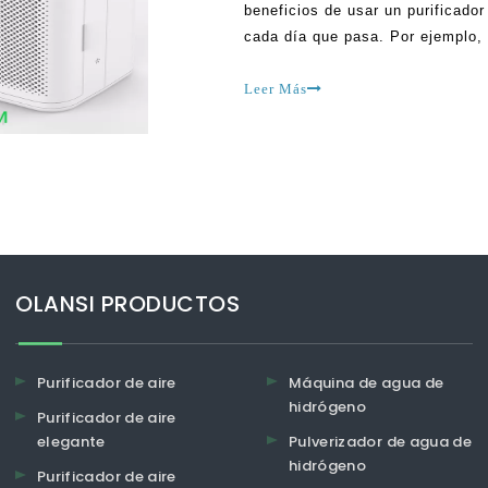
beneficios de usar un purificado
cada día que pasa. Por ejemplo, 
Vietnam que son asmáticas para 
aire AROU.
Leer Más
OLANSI PRODUCTOS
Purificador de aire
Máquina de agua de
hidrógeno
Purificador de aire
elegante
Pulverizador de agua de
hidrógeno
Purificador de aire