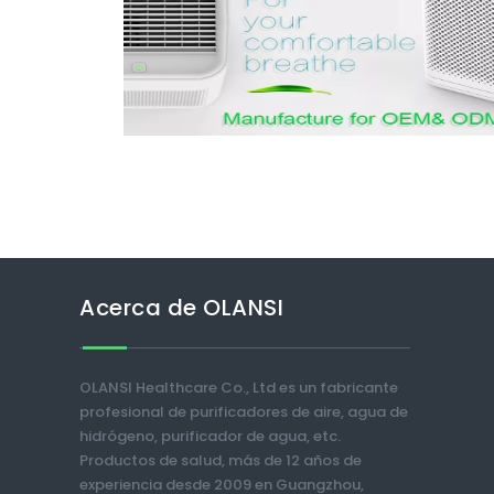
Acerca de OLANSI
OLANSI Healthcare Co., Ltd es un fabricante
profesional de purificadores de aire, agua de
hidrógeno, purificador de agua, etc.
Productos de salud, más de 12 años de
experiencia desde 2009 en Guangzhou,