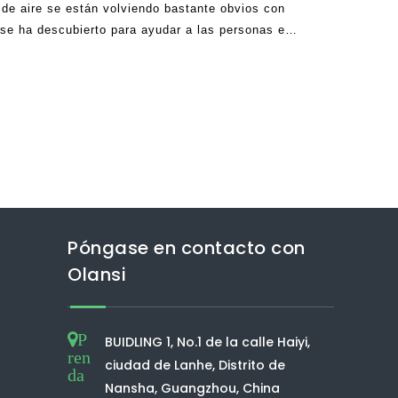
r de aire se están volviendo bastante obvios con
se ha descubierto para ayudar a las personas en
vivir sanas. Además, puede asegurarse de que el
Póngase en contacto con
Olansi
P
BUIDLING 1, No.1 de la calle Haiyi,
ren
ciudad de Lanhe, Distrito de
da
Nansha, Guangzhou, China