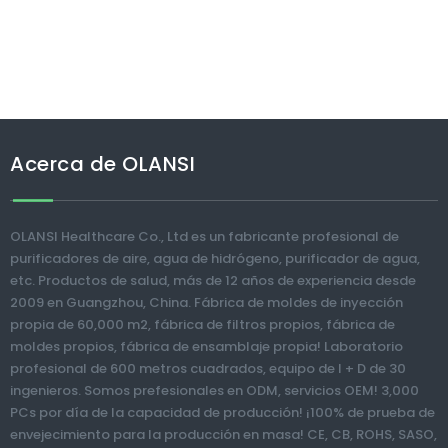
Acerca de OLANSI
OLANSI Healthcare Co., Ltd es un fabricante profesional de
purificadores de aire, agua de hidrógeno, purificador de agua,
etc. Productos de salud, más de 12 años de experiencia desde
2009 en Guangzhou, China. Fábrica de moldes de inyección
propia de 60,000 m2, fábrica de filtros propios, fábrica de
moldes propios, fábrica de ensamblaje propia! Laboratorio
profesional de 600 metros cuadrados, equipo de I + D de 30
ingenieros. Somos prefesionales en ODM, servicios OEM! 3,000
PCs por día de la capacidad de producción! ¡100% de prueba de
envejecimiento para la producción en masa! CE, CB, ROHS, SASO,