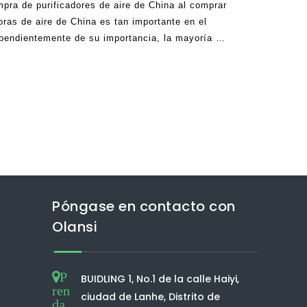
pra de purificadores de aire de China al comprar
doras de aire de China es tan importante en el
pendientemente de su importancia, la mayoría de
mprar el mejor purificador de aire de China
ponibles en el mar.
Póngase en contacto con
Olansi
P
BUIDLING 1, No.1 de la calle Haiyi,
ren
ciudad de Lanhe, Distrito de
da