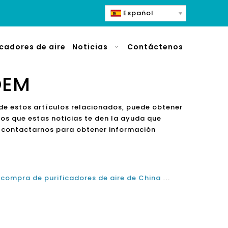
Español
icadores de aire
Noticias
Contáctenos
OEM
 de estos artículos relacionados, puede obtener
os que estas noticias te den la ayuda que
 contactarnos para obtener información
Consejos de la mejor guía de compra de purificadores de aire de China al comprar los mejores purificadores de aire de China