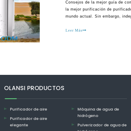
Consejos de la mejor guía de com
la mejor purificación de purifica
mundo actual. Sin embargo, inde
las personas son muy dudas al co
debido a los muchos modelos dis
Leer Más
OLANSI PRODUCTOS
Purificador de aire
Máquina de agua de
hidrógeno
Purificador de aire
elegante
Pulverizador de agua de