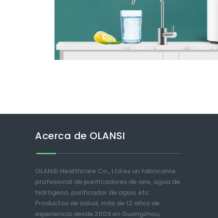
Acerca de OLANSI
OLANSI Healthcare Co., Ltd es un fabricante
profesional de purificadores de aire, agua de
hidrógeno, purificador de agua, etc.
Productos de salud, más de 12 años de
experiencia desde 2009 en Guangzhou,