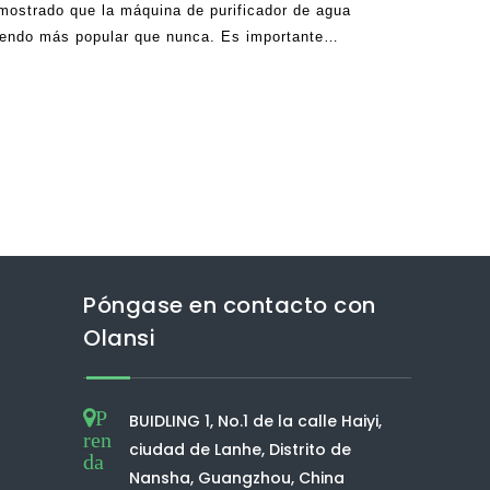
mostrado que la máquina de purificador de agua
iendo más popular que nunca. Es importante
estos dispositivos golpean por primera vez al
n muy escépticas sobre
Póngase en contacto con
Olansi
P
BUIDLING 1, No.1 de la calle Haiyi,
ren
ciudad de Lanhe, Distrito de
da
Nansha, Guangzhou, China