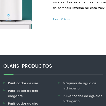
inversa. Las estadísticas han de
de ósmosis inversa se está volv
señalar que inicialmente cuando 
mercado, muchas personas fuero
Leer Más
OLANSI PRODUCTOS
Purificador de aire
Máquina de agua de
hidrógeno
Purificador de aire
elegante
Pulverizador de agua de
hidrógeno
Purificador de aire