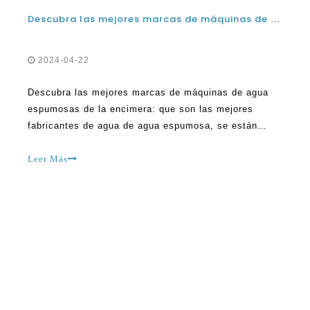
Descubra las mejores marcas de máquinas de agua espumosas de la encimera: que es el mejor fabricante de agua con gasolina
2024-04-22
Descubra las mejores marcas de máquinas de agua
espumosas de la encimera: que son las mejores
fabricantes de agua de agua espumosa, se están
volviendo cada vez más populares a medida que las
personas buscan alternativas más saludables a los
Leer Más
refrescos y otras bebidas azucaradas. Estos
dispositivos le permiten hacer su propia agua
espumosa en casa, WH