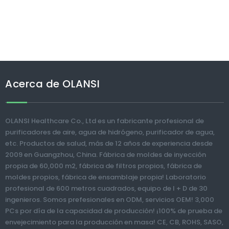
Acerca de OLANSI
OLANSI Healthcare Co., Ltd es un fabricante profesional de
purificadores de aire, agua de hidrógeno, purificador de agua,
etc. Productos de salud, más de 12 años de experiencia desde
2009 en Guangzhou, China. Fábrica de moldes de inyección
propia de 60,000 m2, fábrica de filtros propios, fábrica de
moldes propios, fábrica de ensamblaje propia! Laboratorio
profesional de 600 metros cuadrados, equipo de I + D de 30
ingenieros. Somos prefesionales en ODM, servicios OEM! 3,000
PCs por día de la capacidad de producción! ¡100% de prueba de
envejecimiento para la producción en masa! CE, CB, ROHS, SASO,