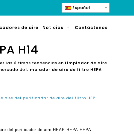
Español
icadores de aire
Noticias
Contáctenos
EPA H14
er las últimas tendencias en
Limpiador de aire
l mercado de
Limpiador de aire de filtro HEPA
Cómo funciona el limpiador de aire del purificador de aire del filtro HEPA HEPA de HEPA electrónicos y cómo elegir la opción correcta
 aire del purificador de aire HEAP HEPA HEPA