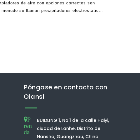
piadores de aire con opciones correctos son
 menudo se llaman precipitadores electrostáticos
ficadores de aire están prestados principalmente
l humo dentro de la e
Póngase en contacto con
Olansi
P
BUIDLING 1, No.1 de la calle Haiyi,
ren
ciudad de Lanhe, Distrito de
da
Nansha, Guangzhou, China