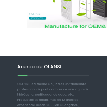
Acerca de OLANSI
OLANSI Healthcare Co., Ltd es un fabricante
profesional de purificadores de aire, agua de
hidrógeno, purificador de agua, etc.
Productos de salud, más de 12 años de
experiencia desde 2009 en Guangzhou,