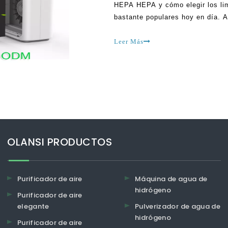
HEPA HEPA y cómo elegir los lim
bastante populares hoy en día. A
o comedores de humo. Estos puri
para la eliminación del polvo y e
Leer Más
OLANSI PRODUCTOS
Purificador de aire
Máquina de agua de
hidrógeno
Purificador de aire
elegante
Pulverizador de agua de
hidrógeno
Purificador de aire