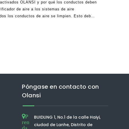
o activados OLANSI y por qué los conductos deben
rificador de aire a los sistemas de aire
odos los conductos de aire se limpien. Esto debe
o no puede hacerlo ellos mismos, es aconsejable
 reputación que maneje la tarea
Póngase en contacto con
Olansi
P
BUIDLING 1, No.1 de la calle Haiyi,
ren
ciudad de Lanhe, Distrito de
da