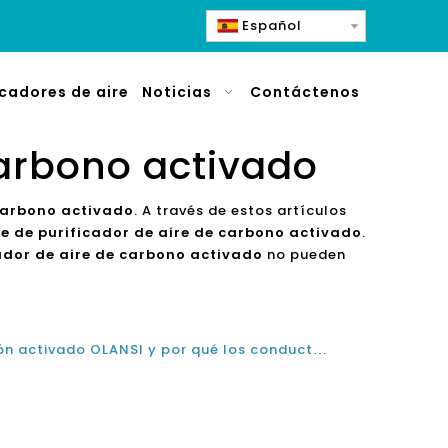
Español
icadores de aire
Noticias
Contáctenos
carbono activado
 carbono activado
. A través de estos artículos
e de purificador de aire de carbono activado
.
ador de aire de carbono activado
no pueden
Purificadores de aire de carbón activado OLANSI y por qué los conductos deben limpiarse