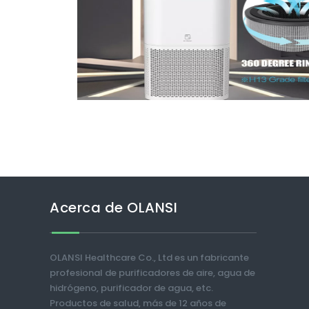
Acerca de OLANSI
OLANSI Healthcare Co., Ltd es un fabricante
profesional de purificadores de aire, agua de
hidrógeno, purificador de agua, etc.
Productos de salud, más de 12 años de