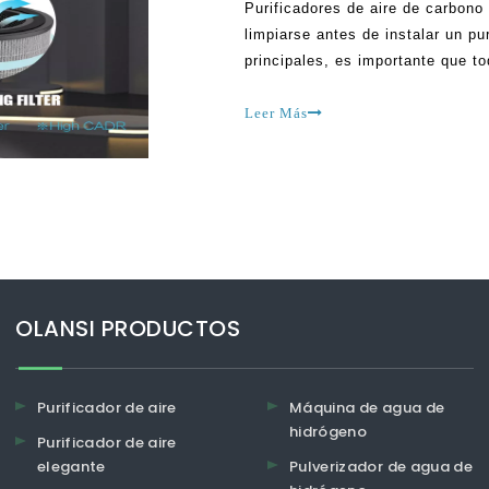
Purificadores de aire de carbon
limpiarse antes de instalar un pu
principales, es importante que t
hacerse profesionalmente. Si un
pedirle a una compañía de buena
Leer Más
OLANSI PRODUCTOS
Purificador de aire
Máquina de agua de
hidrógeno
Purificador de aire
elegante
Pulverizador de agua de