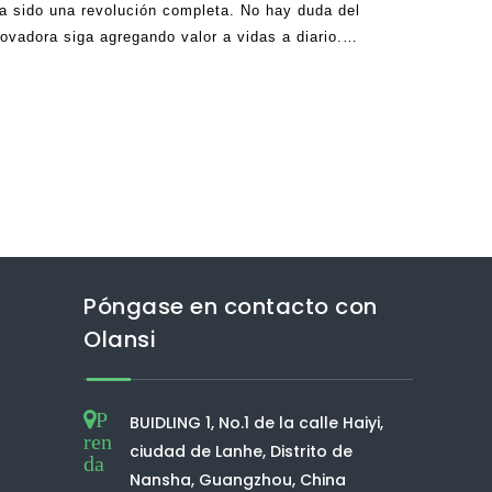
a sido una revolución completa. No hay duda del
ovadora siga agregando valor a vidas a diario.
ue el agua que está consumiendo puede ser C
Póngase en contacto con
Olansi
P
BUIDLING 1, No.1 de la calle Haiyi,
ren
ciudad de Lanhe, Distrito de
da
Nansha, Guangzhou, China