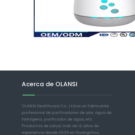
Acerca de OLANSI
OLANSI Healthcare Co., Ltd es un fabricante
profesional de purificadores de aire, agua de
hidrógeno, purificador de agua, etc.
Productos de salud, más de 12 años de
experiencia desde 2009 en Guangzhou,