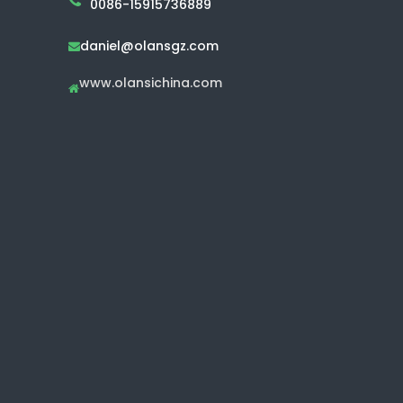
0086-15915736889
daniel@olansgz.com

www.olansichina.com
