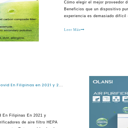
Cómo elegir el mejor proveedor d
Beneficios que un dispositivo pur
experiencia es demasiado difícil
del polvo, el humo, el olfato de
otros contaminantes dañinos en
Leer Más
Filtrar grado médico de aire HEPA H13 Para Covid En Filipinas en 2021 y 2022
d En Filipinas En 2021 y
rificadores de aire filtro HEPA