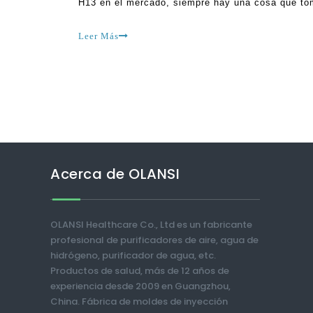
H13 en el mercado, siempre hay una cosa que tom
que se encontrará con varias opciones. Por supue
Leer Más
Acerca de OLANSI
OLANSI Healthcare Co., Ltd es un fabricante
profesional de purificadores de aire, agua de
hidrógeno, purificador de agua, etc.
Productos de salud, más de 12 años de
experiencia desde 2009 en Guangzhou,
China. Fábrica de moldes de inyección