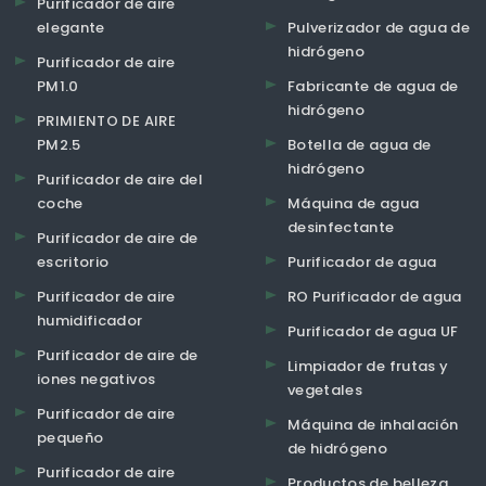
Purificador de aire
elegante
Pulverizador de agua de
hidrógeno
Purificador de aire
PM1.0
Fabricante de agua de
hidrógeno
PRIMIENTO DE AIRE
PM2.5
Botella de agua de
hidrógeno
Purificador de aire del
coche
Máquina de agua
desinfectante
Purificador de aire de
escritorio
Purificador de agua
Purificador de aire
RO Purificador de agua
humidificador
Purificador de agua UF
Purificador de aire de
Limpiador de frutas y
iones negativos
vegetales
Purificador de aire
Máquina de inhalación
pequeño
de hidrógeno
Purificador de aire
Productos de belleza