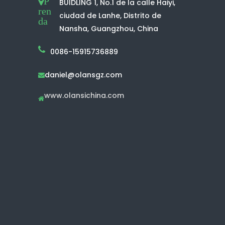
P
BUIDLING 1, No.1 de la calle Haiyi,
ren
ciudad de Lanhe, Distrito de
da
Nansha, Guangzhou, China
0086-15915736889
daniel@olansgz.com

www.olansichina.com
