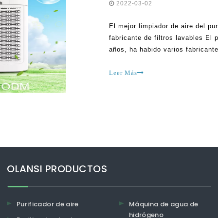
2022-03-02
El mejor limpiador de aire del pur
fabricante de filtros lavables El
años, ha habido varios fabricant
estas compañías ha estado recla
tecnología de vanguardia. Intent
Leer Más
OLANSI PRODUCTOS
Purificador de aire
Máquina de agua de
hidrógeno