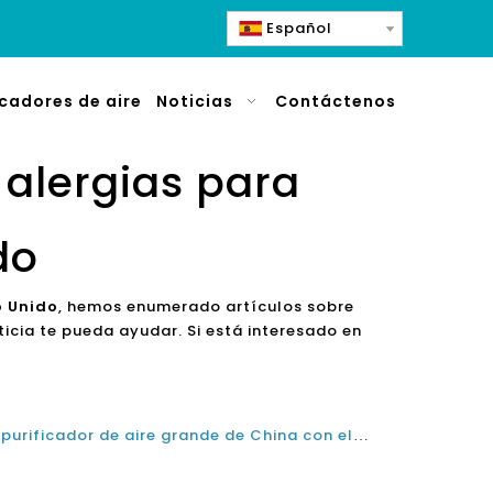
Español
icadores de aire
Noticias
Contáctenos
s alergias para
do
o Unido
, hemos enumerado artículos sobre
icia te pueda ayudar. Si está interesado en
El mejor limpiador de aire del purificador de aire grande de China con el fabricante de filtros lavables proveedor de proveedores