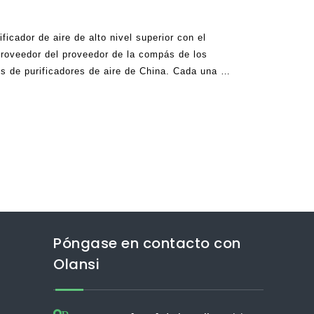
ificador de aire de alto nivel superior con el
 proveedor del proveedor de la compás de los
es de purificadores de aire de China. Cada una de
mando fabricar productos que vienen con
an hacer
Póngase en contacto con
Olansi