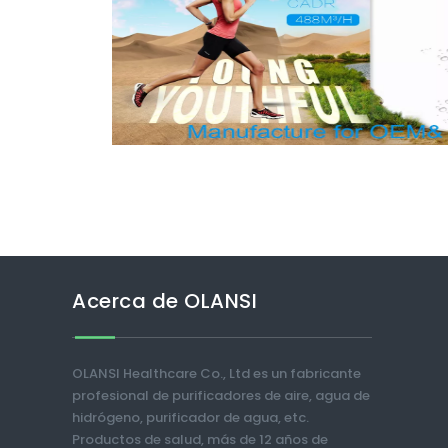
Acerca de OLANSI
OLANSI Healthcare Co., Ltd es un fabricante
profesional de purificadores de aire, agua de
hidrógeno, purificador de agua, etc.
Productos de salud, más de 12 años de