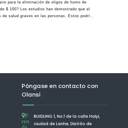
aire para la eliminación de oligos de humo de
 de $ 100? Los estudios han demostrado que el
s de salud graves en las personas. Estos podrían
es, accidentes cerebrovasculares, enfermedades
es un fumador, hay una mayor probabilidad de que
Póngase en contacto con
Olansi
P
BUIDLING 1, No.1 de la calle Haiyi,
ren
ciudad de Lanhe, Distrito de
da