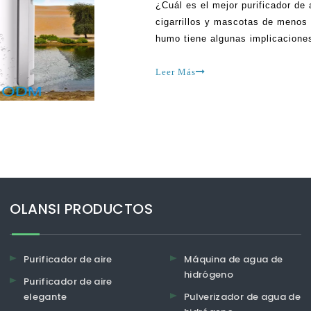
¿Cuál es el mejor purificador de 
cigarrillos y mascotas de menos
humo tiene algunas implicacione
ser enfermedades de los pulmon
de los pulmones y cáncer. Si er
Leer Más
puedas sufrir un
OLANSI PRODUCTOS
Purificador de aire
Máquina de agua de
hidrógeno
Purificador de aire
elegante
Pulverizador de agua de