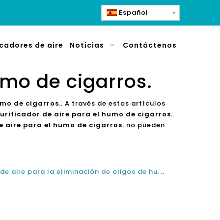
Español
icadores de aire
Noticias
Contáctenos
umo de cigarros.
umo de cigarros.
. A través de estos artículos
purificador de aire para el humo de cigarros.
.
e aire para el humo de cigarros.
no pueden
¿Cuál es el mejor purificador de aire para la eliminación de oligos de humo de cigarrillos y mascotas de menos de $ 100?