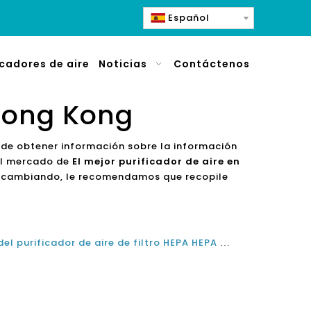
Español
icadores de aire
Noticias
Contáctenos
 Hong Kong
uede obtener información sobre la información
el mercado de
El mejor purificador de aire en
 cambiando, le recomendamos que recopile
¿Cuál es el mejor fabricante del purificador de aire de filtro HEPA HEPA en Hong Kong en 2021 y 2022?