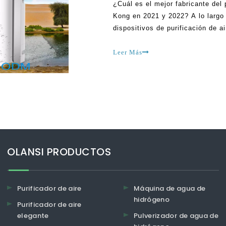
¿Cuál es el mejor fabricante del
Kong en 2021 y 2022? A lo largo 
dispositivos de purificación de 
maravillosos con respecto a la l
El último grupo de aire
Leer Más
OLANSI PRODUCTOS
Purificador de aire
Máquina de agua de
hidrógeno
Purificador de aire
elegante
Pulverizador de agua de