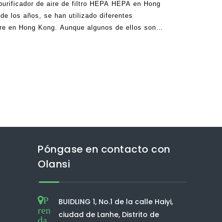
 purificador de aire de filtro HEPA HEPA en Hong
de los años, se han utilizado diferentes
aire en Hong Kong. Aunque algunos de ellos son
impieza del aire, hay muchos que han sido cortos.
Póngase en contacto con
Olansi
P
BUIDLING 1, No.1 de la calle Haiyi,
ren
ciudad de Lanhe, Distrito de
da