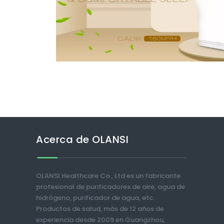
Acerca de OLANSI
OLANSI Healthcare Co., Ltd es un fabricante
profesional de purificadores de aire, agua de
hidrógeno, purificador de agua, etc.
Productos de salud, más de 12 años de
experiencia desde 2009 en Guangzhou,