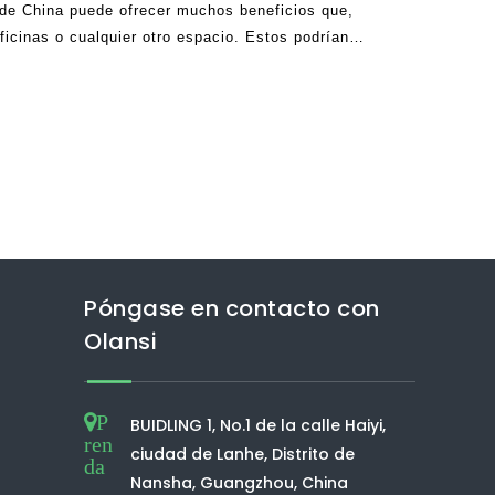
 de China puede ofrecer muchos beneficios que,
ficinas o cualquier otro espacio. Estos podrían
e un olor malo y ofensivo, ayudándole a vivir
Póngase en contacto con
Olansi
P
BUIDLING 1, No.1 de la calle Haiyi,
ren
ciudad de Lanhe, Distrito de
da
Nansha, Guangzhou, China