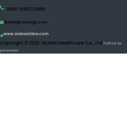
Botella de agua de hidrógeno
Máquina de agua desinfectante
Purificador de agua
RO Purificador de agua
Purificador de agua UF
Limpiador de frutas y vegetales
Máquina de inhalación de hidrógeno
Productos de belleza
Póngase en contacto con Olansi
Pre
BUIDLING 1, No.1 de la calle Haiyi, ciudad de Lanhe,
nda
Distrito de Nansha, Guangzhou, China
0086-15915736889