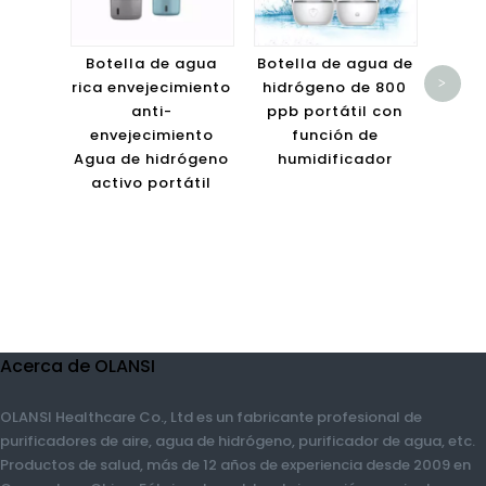
Limp
de p
aire
Botella de agua
Botella de agua de
HEPA
>
rica envejecimiento
hidrógeno de 800
t
anti-
ppb portátil con
purif
envejecimiento
función de
de
Agua de hidrógeno
humidificador
pe
activo portátil
Acerca de OLANSI
OLANSI Healthcare Co., Ltd es un fabricante profesional de